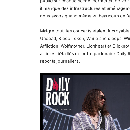
public sur chaque scène, permettait de voi
il manque des infrastructures et aménageme
nous avons quand même vu beaucoup de fest
Malgré tout, les concerts étaient incroya
Undead, Sleep Token, While she sleeps, Wi
Affliction, Wolfmother, Lionheart et Slipknot
articles détaillés de notre partenaire Daily
reports journaliers.