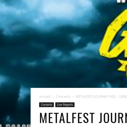
Accueil
Concerts
METALFEST JOURNEY #02 – GREE
Concerts
Live Reports
METALFEST JOUR