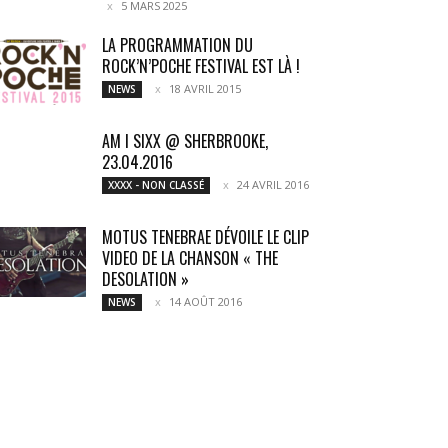
5 MARS 2025
LA PROGRAMMATION DU
ROCK’N’POCHE FESTIVAL EST LÀ !
18 AVRIL 2015
NEWS
AM I SIXX @ SHERBROOKE,
23.04.2016
24 AVRIL 2016
XXXX - NON CLASSÉ
MOTUS TENEBRAE DÉVOILE LE CLIP
VIDEO DE LA CHANSON « THE
DESOLATION »
14 AOÛT 2016
NEWS