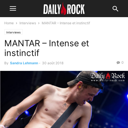
Home
Interviews
MANTAR – Intense et instinctif
Interviews
MANTAR – Intense et
instinctif
0
By
Sandra Lehmann
-
30 août 2018