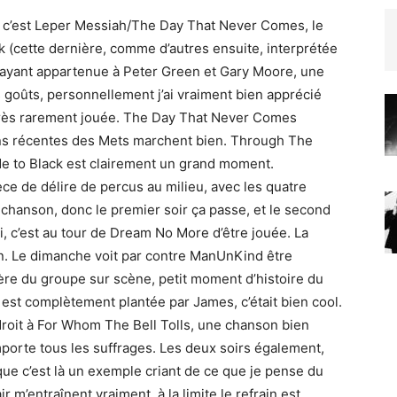
redi c’est Leper Messiah/The Day That Never Comes, le
(cette dernière, comme d’autres ensuite, interprétée
59 ayant appartenue à Peter Green et Gary Moore, une
 goûts, personnellement j’ai vraiment bien apprécié
 très rarement jouée. The Day That Never Comes
ns récentes des Mets marchent bien. Through The
e to Black est clairement un grand moment.
ce de délire de percus au milieu, avec les quatre
chanson, donc le premier soir ça passe, et le second
, c’est au tour de Dream No More d’être jouée. La
n. Le dimanche voit par contre ManUnKind être
ière du groupe sur scène, petit moment d’histoire du
ro est complètement plantée par James, c’était bien cool.
 droit à For Whom The Bell Tolls, une chanson bien
porte tous les suffrages. Les deux soirs également,
 que c’est là un exemple criant de ce que je pense du
r m’entraînent vraiment, à la limite le refrain est