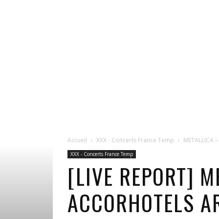
Accueil
XXX - Concerts France Temp
METALLICA – 
XXX - Concerts France Temp
[LIVE REPORT] M
ACCORHOTELS AR