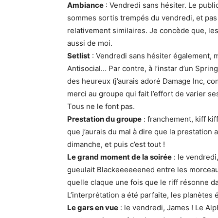
Ambiance
: Vendredi sans hésiter. Le publi
sommes sortis trempés du vendredi, et pas 
relativement similaires. Je concède que, les
aussi de moi.
Setlist
: Vendredi sans hésiter également, m
Antisocial… Par contre, à l’instar d’un Spr
des heureux (j’aurais adoré Damage Inc, c
merci au groupe qui fait l’effort de varier s
Tous ne le font pas.
Prestation du groupe
: franchement, kiff kif
que j’aurais du mal à dire que la prestation 
dimanche, et puis c’est tout !
Le grand moment de la soirée
: le vendredi
gueulait Blackeeeeeened entre les morceaux
quelle claque une fois que le riff résonne d
L’interprétation a été parfaite, les planètes é
Le gars en vue
: le vendredi, James ! Le Alph