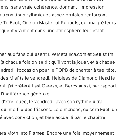
 sens, sans vraie cohérence, donnant l’impression
s transitions rythmiques assez brutales renforçant
de To Back, One ou Master of Puppets, qui malgré leurs
rquent vraiment dans une atmosphère leur étant
her aux fans qui usent LiveMetallica.com et Setlist.fm
à chaque fois on se dit qu’il vont la jouer, et à chaque
 vendredi, l’occasion pour le POPB de chanter à tue-tête.
 des Misfits le vendredi, Helpless de Diamond Head le
t, j’ai préféré Last Caress, et Bercy aussi, par rapport
l’indifférence générale.
d’être jouée, le vendredi, avec son rythme ultra
 » qui me file des frissons. Le dimanche, ce sera Fuel, un
é avec conviction, et bien accueilli par le chapitre
 sera Moth Into Flames. Encore une fois, moyennement