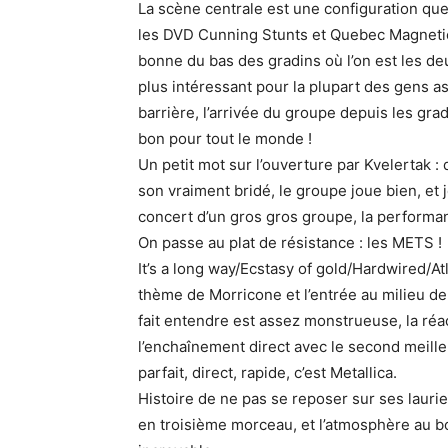
La scène centrale est une configuration que 
les DVD Cunning Stunts et Quebec Magnetic d
bonne du bas des gradins où l’on est les de
plus intéressant pour la plupart des gens as
barrière, l’arrivée du groupe depuis les gra
bon pour tout le monde !
Un petit mot sur l’ouverture par Kvelertak :
son vraiment bridé, le groupe joue bien, et 
concert d’un gros gros groupe, la performan
On passe au plat de résistance : les METS !
It’s a long way/Ecstasy of gold/Hardwired/Atla
thème de Morricone et l’entrée au milieu de
fait entendre est assez monstrueuse, la réac
l’enchaînement direct avec le second meille
parfait, direct, rapide, c’est Metallica.
Histoire de ne pas se reposer sur ses lauri
en troisième morceau, et l’atmosphère au 