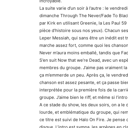
incroyable.
La suite varie d’un soir à l’autre : le vend
dimanche Through The Never/Fade To Black 
par Kirk en utilisant Greenie, la Les Paul 
pièce d’histoire sous nos yeux). Chacun ses
Leper Messiah, qui sans être un inédit est
marche assez fort, comme quoi les chanso
Never m’aura moins emballé, tandis que Fad
S’en suit Now that we’re Dead, avec un espè
membres du groupe. J’aime pas vraiment la 
ça m’emmerde un peu. Après ça, le vendredi
chanson est assez pesante, et ça passe bie
interprétée pour la première fois de la carr
groupe. J’aime bien le riff, et même si l’int
A ce stade du show, les deux soirs, on a le
lourde, et emblématique du groupe, qui rem
ce titre est suivi de Halo On Fire. Je pense
disque. L’intro est sympa, les arpèges en clai