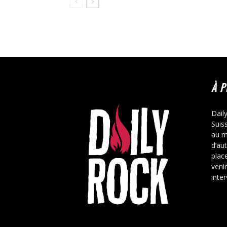
À 
Dail
Suis
au m
d’au
place
veni
inte