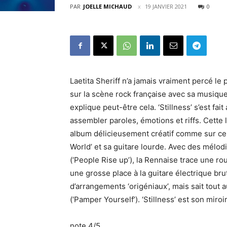
PAR
JOELLE MICHAUD
19 JANVIER 2021
0
Laetita Sheriff n’a jamais vraiment percé le p
sur la scène rock française avec sa musiqu
explique peut-être cela. ‘Stillness’ s’est fai
assembler paroles, émotions et riffs. Cett
album délicieusement créatif comme sur ce g
World’ et sa guitare lourde. Avec des mélo
(‘People Rise up’), la Rennaise trace une r
une grosse place à la guitare électrique brut
d’arrangements ‘origéniaux’, mais sait tout 
(‘Pamper Yourself’). ‘Stillness’ est son miroi
note 4/5