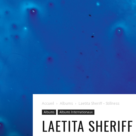
Accueil
Albums
Laetita Sheriff – Stillness
Albums
Albums Internationaux
LAETITA SHERIFF