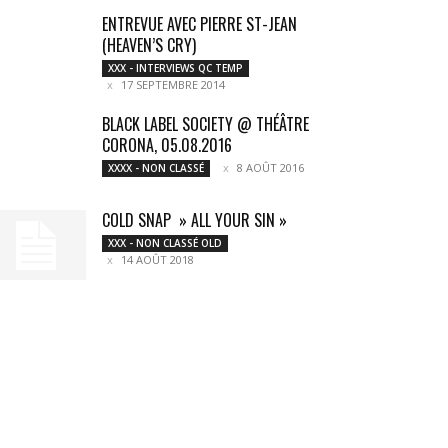
ENTREVUE AVEC PIERRE ST-JEAN
(HEAVEN’S CRY)
XXX - INTERVIEWS QC TEMP
17 SEPTEMBRE 2014
BLACK LABEL SOCIETY @ THÉÂTRE
CORONA, 05.08.2016
8 AOÛT 2016
XXXX - NON CLASSÉ
COLD SNAP » ALL YOUR SIN »
XXX - NON CLASSÉ OLD
14 AOÛT 2018