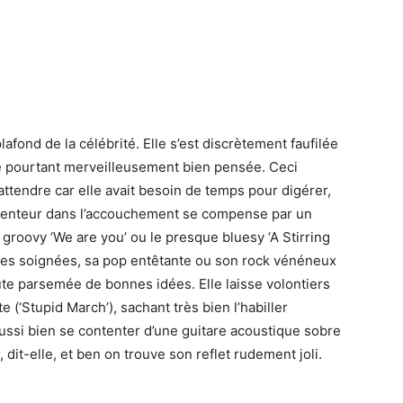
lafond de la célébrité. Elle s’est discrètement faufilée
e pourtant merveilleusement bien pensée. Ceci
t attendre car elle avait besoin de temps pour digérer,
e lenteur dans l’accouchement se compense par un
roovy ‘We are you’ ou le presque bluesy ‘A Stirring
dies soignées, sa pop entêtante ou son rock vénéneux
oute parsemée de bonnes idées. Elle laisse volontiers
e (‘Stupid March’), sachant très bien l’habiller
aussi bien se contenter d’une guitare acoustique sobre
r, dit-elle, et ben on trouve son reflet rudement joli.