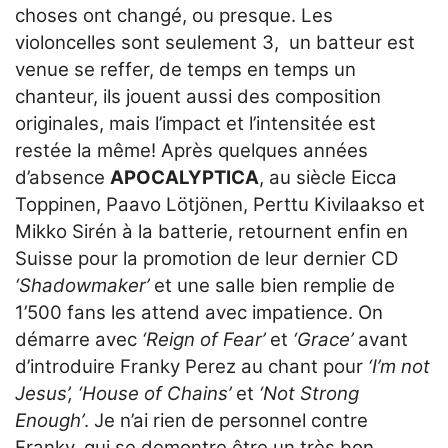
choses ont changé, ou presque. Les
violoncelles sont seulement 3, un batteur est
venue se reffer, de temps en temps un
chanteur, ils jouent aussi des composition
originales, mais l’impact et l’intensitée est
restée la même! Après quelques années
d’absence
APOCALYPTICA
, au siècle Eicca
Toppinen, Paavo Lötjönen, Perttu Kivilaakso et
Mikko Sirén à la batterie, retournent enfin en
Suisse pour la promotion de leur dernier CD
‘Shadowmaker’
et une salle bien remplie de
1’500 fans les attend avec impatience. On
démarre avec
‘Reign of Fear’
et
‘Grace’
avant
d’introduire Franky Perez au chant pour
‘I’m not
Jesus’, ‘House of Chains’
et
‘Not Strong
Enough’
. Je n’ai rien de personnel contre
Franky, qui se demontre être un très bon