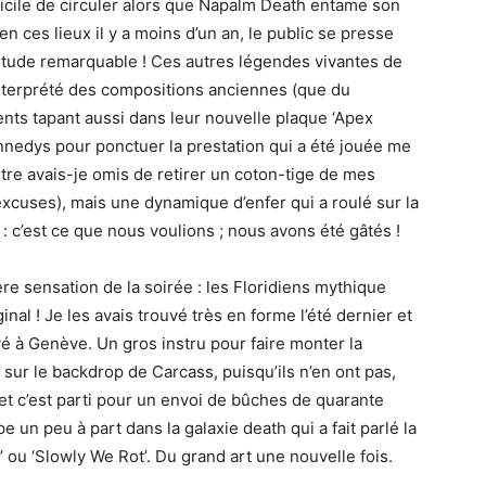
fficile de circuler alors que Napalm Death entame son
n ces lieux il y a moins d’un an, le public se presse
itude remarquable ! Ces autres légendes vivantes de
nterprété des compositions anciennes (que du
ents tapant aussi dans leur nouvelle plaque ‘Apex
nnedys pour ponctuer la prestation qui a été jouée me
être avais-je omis de retirer un coton-tige de mes
excuses), mais une dynamique d’enfer qui a roulé sur la
 c’est ce que nous voulions ; nous avons été gâtés !
re sensation de la soirée : les Floridiens mythique
nal ! Je les avais trouvé très en forme l’été dernier et
vé à Genève. Un gros instru pour faire monter la
sur le backdrop de Carcass, puisqu’ils n’en ont pas,
et c’est parti pour un envoi de bûches de quarante
e un peu à part dans la galaxie death qui a fait parlé la
’ ou ‘Slowly We Rot’. Du grand art une nouvelle fois.