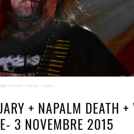
th + Voivod + Herod – L’Usine,...
UARY + NAPALM DEATH +
VE- 3 NOVEMBRE 2015