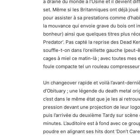
a drainé du monde à l’Usine et il devient di
set. Même si les Britanniques ont déjà joué e
pour assister à sa prestations comme d’hab
la mouvance qui envoie grave du bois ont i
bonheur) ainsi que quelques titres plus réc
Predator’. Pas capté la reprise des Dead Ke
souffle-t-on dans l’oreillette gauche (peut-
cages à miel ce matin-là ; avec toutes mes 
foule compacte tel un rouleau compresseur :
Un changeover rapide et voilà l’avant-derniè
d’Obituary ; une légende du death metal origi
c’est dans le même état que je les ai retrou
pression devant une projection de leur logo 
puis l’arrivée du deuxième Tardy sur scène 
minutes. L’auditoire est à fond avec ce group
poudre en alignant ses hits dont ‘Don’t Care