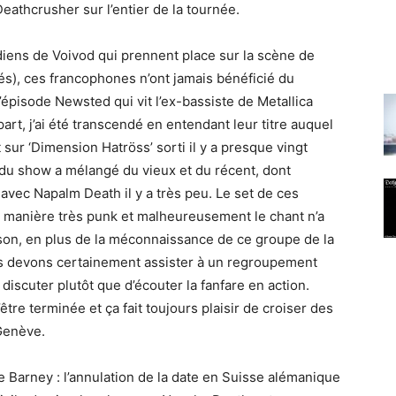
 Deathcrusher sur l’entier de la tournée.
diens de Voivod qui prennent place sur la scène de
és), ces francophones n’ont jamais bénéficié du
l’épisode Newsted qui vit l’ex-bassiste de Metallica
rt, j’ai été transcendé en entendant leur titre auquel
t sur ‘Dimension Hatröss’ sorti il y a presque vingt
e du show a mélangé du vieux et du récent, dont
ti avec Napalm Death il y a très peu. Le set de ces
e manière très punk et malheureusement le chant n’a
aison, en plus de la méconnaissance de ce groupe de la
us devons certainement assister à un regroupement
 discuter plutôt que d’écouter la fanfare en action.
être terminée et ça fait toujours plaisir de croiser des
Genève.
 Barney : l’annulation de la date en Suisse alémanique