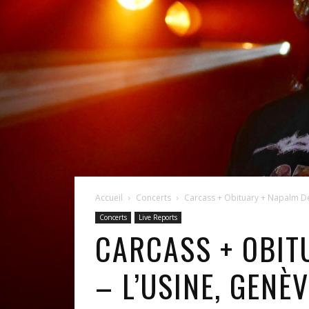
Accueil
Concerts
Carcass + Obituary + Napalm Dea
Concerts
Live Reports
CARCASS + OBIT
– L’USINE, GENÈ