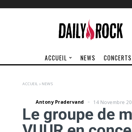
Daily
Rock
ACCUEIL
NEWS
CONCERTS
ACCUEIL
NEWS
Antony Pradervand
14 Novembre 20
Le groupe de m
VUUR en concer