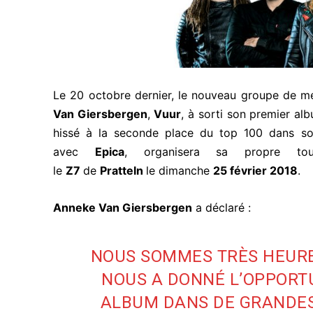
Le 20 octobre dernier, le nouveau groupe de me
Van Giersbergen
,
Vuur
, à sorti son premier alb
hissé à la seconde place du top 100 dans so
avec
Epica
, organisera sa propre to
le
Z7
de
Pratteln
le dimanche
25 février
2018
.
Anneke Van Giersbergen
a déclaré :
NOUS SOMMES TRÈS HEURE
NOUS A DONNÉ L’OPPORT
ALBUM DANS DE GRANDES