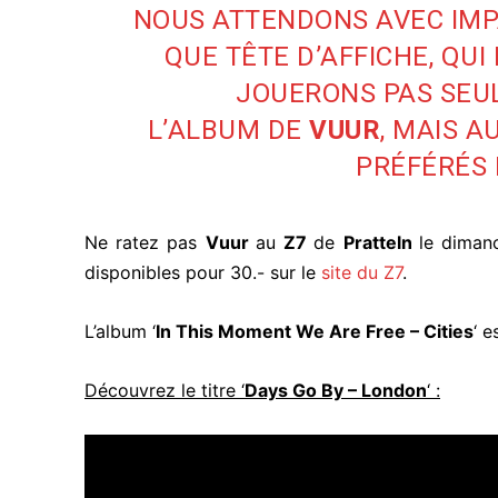
NOUS ATTENDONS AVEC IMP
QUE TÊTE D’AFFICHE, QUI
JOUERONS PAS SEU
L’ALBUM DE
VUUR
, MAIS 
PRÉFÉRÉS 
Ne ratez pas
Vuur
au
Z7
de
Pratteln
le diman
disponibles pour 30.- sur le
site du Z7
.
L’album ‘
In This Moment We Are Free – Cities
‘ e
Découvrez le titre ‘
Days Go By – London
‘ :