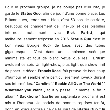
Pour le prochain groupe, je ne bouge pas d’un iota, je
garde le
Status Quo,
afin de jouir d’une bonne place. Les
Britanniques, tenez-vous bien, c’est 53 ans de carrière,
beaucoup de changement de ‘line-up’ et des bisbilles
internes, notamment avec
Rick Parfitt
, qui
malheureusement trépassa en 2016.
Status Quo
c’est le
bon vieux Boogie Rock de base, avec des tubes
gigantesques. C’est dans une ambiance scénique
minimaliste et tout de blanc vêtus que les ‘ British’
évoluent ce soir. Un light-show, plus light que show finit
de poser le décor.
Francis Rossi
fait preuve de beaucoup
d’humour et semble être particulièrement joyeux durant
ses intermèdes.
‘ Caroline ’, ‘ Rockin All Over The World ’, ‘
Whatever you want ’,
tout y passe. Et même le futur
album
‘ Backbone ’
(sortie en septembre prochain) est
mis à l’honneur. Je parlais de bonnes reprises tantôt,
donc en voici encore une de la part de
Status Quo :’ In