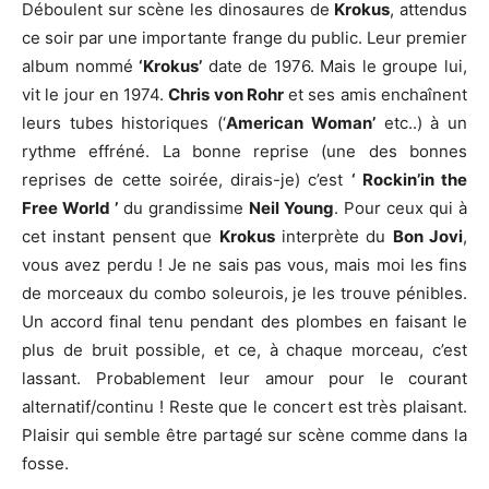
Déboulent sur scène les dinosaures de
Krokus
, attendus
ce soir par une importante frange du public. Leur premier
album nommé
‘Krokus’
date de 1976. Mais le groupe lui,
vit le jour en 1974.
Chris von Rohr
et ses amis enchaînent
leurs tubes historiques (‘
American Woman’
etc..) à un
rythme effréné. La bonne reprise (une des bonnes
reprises de cette soirée, dirais-je) c’est
‘ Rockin’in the
Free World ’
du grandissime
Neil Young
. Pour ceux qui à
cet instant pensent que
Krokus
interprète du
Bon Jovi
,
vous avez perdu ! Je ne sais pas vous, mais moi les fins
de morceaux du combo soleurois, je les trouve pénibles.
Un accord final tenu pendant des plombes en faisant le
plus de bruit possible, et ce, à chaque morceau, c’est
lassant. Probablement leur amour pour le courant
alternatif/continu ! Reste que le concert est très plaisant.
Plaisir qui semble être partagé sur scène comme dans la
fosse.