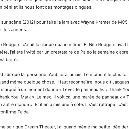
in béni et ils nous font des montages dingues.
ur scène (2012) pour faire la jam avec Wayne Kramer de MC5 (q
es les années.
Rodgers, c’était la claque quand même. Et Nile Rodgers avait la b
ête, j’ai été invité par un prestataire de Paléo la semaine d’après
est barré.
st sûr que là, personne n’oubliera jamais. Le moment le plus fort
it quand même quelque chose, il faut reconnaître, nous dit Jacqu
a marqué à un moment donné « Levez le panneau !». « Thank You M
« Thank You, Mark ». Le mec, il voit ça, une marée de panneaux 
n autre monde ». Et il en a mis une à côté. Il s’est rattrapé ; c’est
 confirme Falda.
ême soir que Dream Theater, j’ai quand même ma petite idée derriè