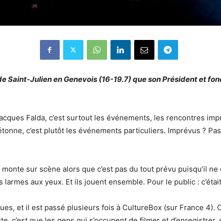
 de Saint-Julien en Genevois
(16-19.7)
que son Président et fon
acques Falda, c’est surtout les événements, les rencontres impr
étonne, c’est plutôt les événements particuliers. Imprévus ? Pas 
onte sur scène alors que c’est pas du tout prévu puisqu’il ne de
es larmes aux yeux. Et ils jouent ensemble. Pour le public : c’éta
s, et il est passé plusieurs fois à CultureBox (sur France 4). C
, c’est que les gens qui s’occupent de filmer et d’enregistrer, 