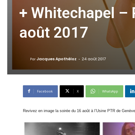
+ Whitechapel –
août 2017
-
Jacques Apothéloz
24 août 2017
Par
Facebook
X
WhatsApp
Revivez en image la soirée du 16 août à l’Usine PTR de Genève