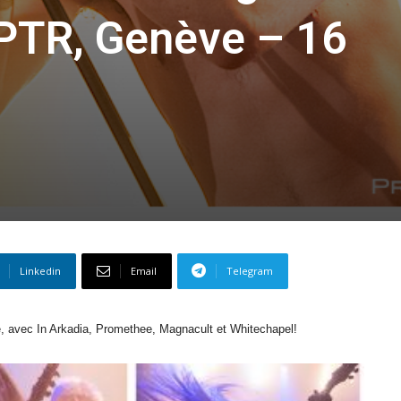
 PTR, Genève – 16
Linkedin
Email
Telegram
, avec In Arkadia, Promethee, Magnacult et Whitechapel!