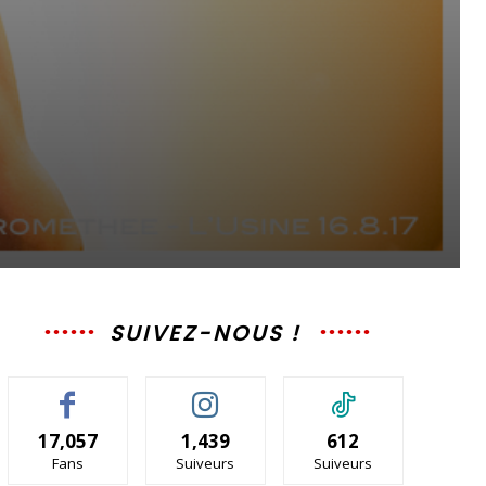
SUIVEZ-NOUS !
17,057
1,439
612
Fans
Suiveurs
Suiveurs