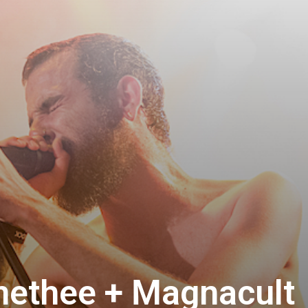
methee + Magnacult