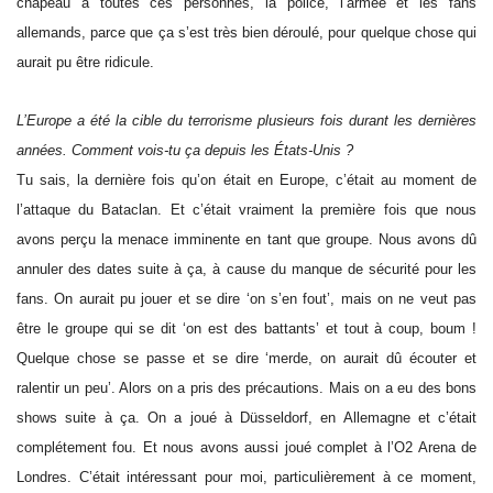
chapeau à toutes ces personnes, la police, l’armée et les fans
allemands, parce que ça s’est très bien déroulé, pour quelque chose qui
aurait pu être ridicule.
L’Europe a été la cible du terrorisme plusieurs fois durant les dernières
années. Comment vois-tu ça depuis les États-Unis ?
Tu sais, la dernière fois qu’on était en Europe, c’était au moment de
l’attaque du Bataclan. Et c’était vraiment la première fois que nous
avons perçu la menace imminente en tant que groupe. Nous avons dû
annuler des dates suite à ça, à cause du manque de sécurité pour les
fans. On aurait pu jouer et se dire ‘on s’en fout’, mais on ne veut pas
être le groupe qui se dit ‘on est des battants’ et tout à coup, boum !
Quelque chose se passe et se dire ‘merde, on aurait dû écouter et
ralentir un peu’. Alors on a pris des précautions. Mais on a eu des bons
shows suite à ça. On a joué à Düsseldorf, en Allemagne et c’était
complétement fou. Et nous avons aussi joué complet à l’O2 Arena de
Londres. C’était intéressant pour moi, particulièrement à ce moment,