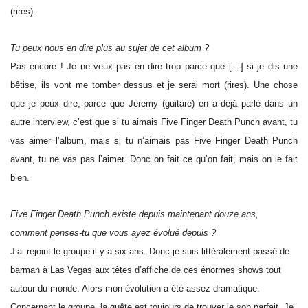
(rires).
Tu peux nous en dire plus au sujet de cet album ?
Pas encore ! Je ne veux pas en dire trop parce que […] si je dis une
bêtise, ils vont me tomber dessus et je serai mort (rires). Une chose
que je peux dire, parce que Jeremy (guitare) en a déjà parlé dans un
autre interview, c’est que si tu aimais Five Finger Death Punch avant, tu
vas aimer l’album, mais si tu n’aimais pas Five Finger Death Punch
avant, tu ne vas pas l’aimer. Donc on fait ce qu’on fait, mais on le fait
bien.
Five Finger Death Punch existe depuis maintenant douze ans,
comment penses-tu que vous ayez évolué depuis ?
J’ai rejoint le groupe il y a six ans. Donc je suis littéralement passé de
barman à Las Vegas aux têtes d’affiche de ces énormes shows tout
autour du monde. Alors mon évolution a été assez dramatique.
Concernant le groupe, la quête est toujours de trouver le son parfait. Je