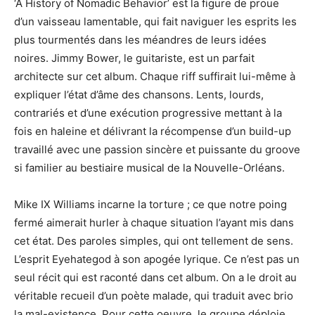
‘A History of Nomadic Behavior’ est la figure de proue
d’un vaisseau lamentable, qui fait naviguer les esprits les
plus tourmentés dans les méandres de leurs idées
noires. Jimmy Bower, le guitariste, est un parfait
architecte sur cet album. Chaque riff suffirait lui-même à
expliquer l’état d’âme des chansons. Lents, lourds,
contrariés et d’une exécution progressive mettant à la
fois en haleine et délivrant la récompense d’un build-up
travaillé avec une passion sincère et puissante du groove
si familier au bestiaire musical de la Nouvelle-Orléans.
Mike IX Williams incarne la torture ; ce que notre poing
fermé aimerait hurler à chaque situation l’ayant mis dans
cet état. Des paroles simples, qui ont tellement de sens.
L’esprit Eyehategod à son apogée lyrique. Ce n’est pas un
seul récit qui est raconté dans cet album. On a le droit au
véritable recueil d’un poète malade, qui traduit avec brio
la mal-existence. Pour cette oeuvre, le groupe déploie