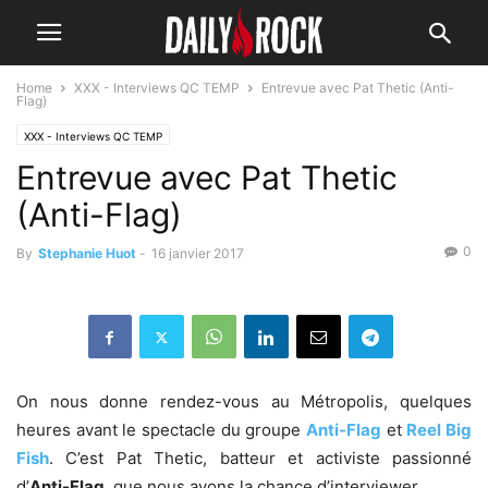
Home
XXX - Interviews QC TEMP
Entrevue avec Pat Thetic (Anti-
Flag)
XXX - Interviews QC TEMP
Entrevue avec Pat Thetic
(Anti-Flag)
0
By
Stephanie Huot
-
16 janvier 2017
On nous donne rendez-vous au Métropolis, quelques
heures avant le spectacle du groupe
Anti-Flag
et
Reel Big
Fish
. C’est Pat Thetic, batteur et activiste passionné
d’
Anti-Flag
, que nous avons la chance d’interviewer.