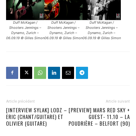
Duff McKagan /
Duff McKagan /
Duff McKagan /
Shooters Jennings –
Shooters Jennings –
Shooters Jennings –
Dynamo, Zurich –
Dynamo, Zurich –
Dynamo, Zurich –
06.09.19 © Gilles Simon
06.09.19 © Gilles Simon
06.09.19 © Gilles Simon
Article précédent
Article suivant
[INTERVIEW SYLAK] LODZ –
[PREVIEW] MARS RED SKY +
ERIC (CHANT/GUITARE) ET
GUEST- 11.10 – LA
OLIVIER (GUITARE)
POUDRIÈRE – BELFORT (90)