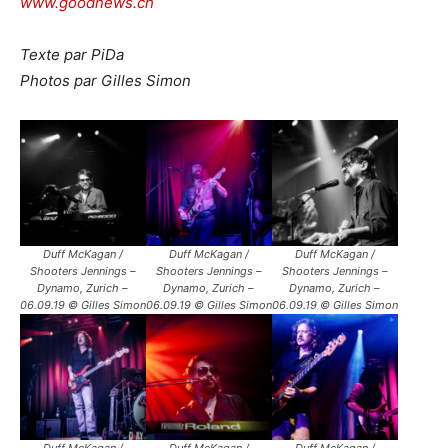
www.goodnews.ch
Texte par PiDa
Photos par Gilles Simon
Duff McKagan /
Duff McKagan /
Duff McKagan /
Shooters Jennings –
Shooters Jennings –
Shooters Jennings –
Dynamo, Zurich –
Dynamo, Zurich –
Dynamo, Zurich –
06.09.19 © Gilles Simon
06.09.19 © Gilles Simon
06.09.19 © Gilles Simon
Duff McKagan /
Duff McKagan /
Duff McKagan /