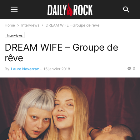
Home
Interviews
DREAM WIFE – Groupe de rêve
Interviews
DREAM WIFE – Groupe de
rêve
0
By
Laure Noverraz
-
15 janvier 2018