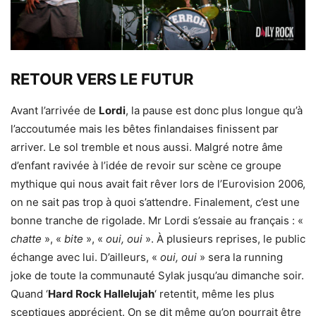
RETOUR VERS LE FUTUR
Avant l’arrivée de
Lordi
, la pause est donc plus longue qu’à
l’accoutumée mais les bêtes finlandaises finissent par
arriver. Le sol tremble et nous aussi. Malgré notre âme
d’enfant ravivée à l’idée de revoir sur scène ce groupe
mythique qui nous avait fait rêver lors de l’Eurovision 2006,
on ne sait pas trop à quoi s’attendre. Finalement, c’est une
bonne tranche de rigolade. Mr Lordi s’essaie au français : «
chatte
», «
bite
», «
oui, oui
». À plusieurs reprises, le public
échange avec lui. D’ailleurs, «
oui, oui
» sera la running
joke de toute la communauté Sylak jusqu’au dimanche soir.
Quand ‘
Hard Rock Hallelujah
‘ retentit, même les plus
sceptiques apprécient. On se dit même qu’on pourrait être