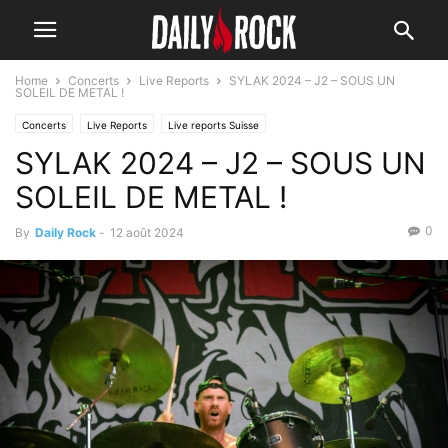
Home
Concerts
Live Reports
SYLAK 2024 – J2 – SOUS UN
SOLEIL DE METAL !
Concerts
Live Reports
Live reports Suisse
SYLAK 2024 – J2 – SOUS UN
SOLEIL DE METAL !
0
By
Daily Rock
-
12 août 2024