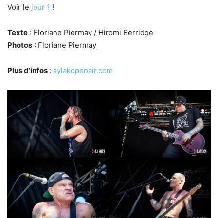
Voir le
jour 1
!
Texte
: Floriane Piermay / Hiromi Berridge
Photos
: Floriane Piermay
Plus d’infos
:
sylakopenair.com