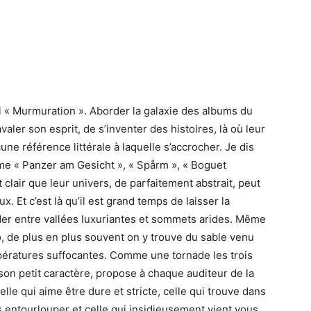
hui « Murmuration ». Aborder la galaxie des albums du
valer son esprit, de s’inventer des histoires, là où leur
ne référence littérale à laquelle s’accrocher. Je dis
me « Panzer am Gesicht », « Spårm », « Boguet
st clair que leur univers, de parfaitement abstrait, peut
. Et c’est là qu’il est grand temps de laisser la
er entre vallées luxuriantes et sommets arides. Même
o, de plus en plus souvent on y trouve du sable venu
pératures suffocantes. Comme une tornade les trois
son petit caractère, propose à chaque auditeur de la
elle qui aime être dure et stricte, celle qui trouve dans
 entourlouper et celle qui insidieusement vient vous