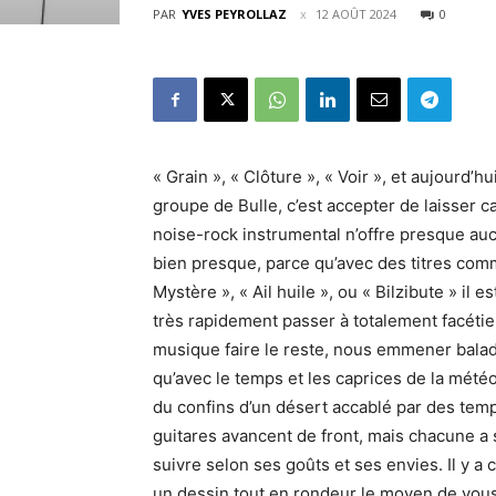
PAR
YVES PEYROLLAZ
12 AOÛT 2024
0
« Grain », « Clôture », « Voir », et aujourd’
groupe de Bulle, c’est accepter de laisser ca
noise-rock instrumental n’offre presque aucu
bien presque, parce qu’avec des titres com
Mystère », « Ail huile », ou « Bilzibute » il e
très rapidement passer à totalement facétieux
musique faire le reste, nous emmener balad
qu’avec le temps et les caprices de la mété
du confins d’un désert accablé par des tem
guitares avancent de front, mais chacune a 
suivre selon ses goûts et ses envies. Il y a c
un dessin tout en rondeur le moyen de vous