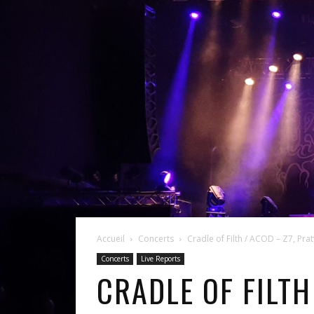
Accueil
Concerts
Cradle of Filth / ACOD – Z7, Prat
Concerts
Live Reports
CRADLE OF FILTH