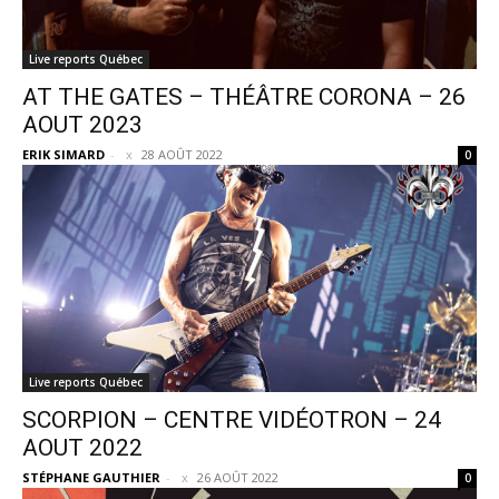
Live reports Québec
AT THE GATES – THÉÂTRE CORONA – 26
AOUT 2023
ERIK SIMARD
-
28 AOÛT 2022
0
Live reports Québec
SCORPION – CENTRE VIDÉOTRON – 24
AOUT 2022
STÉPHANE GAUTHIER
-
26 AOÛT 2022
0