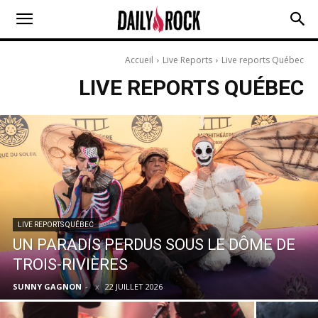
Accueil
Live Reports
Live reports Québec
LIVE REPORTS QUÉBEC
LIVE REPORTS QUÉBEC
UN PARADIS PERDUS SOUS LE DÔME DE
TROIS-RIVIÈRES
SUNNY GAGNON
-
22 JUILLET 2026