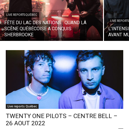
LIVE REPORTS QUÉBEC
LIVE REPORT
FÊTE DU LAC DES NATIONS : QUAND LA
SCÈNE QUÉBÉCOISE A CONQUIS
L’INTENS
SHERBROOKE
AVANT M
Live reports Québec
TWENTY ONE PILOTS – CENTRE BELL –
26 AOUT 2022