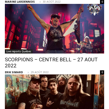
MARINE LARDENNOIS
-
30 AOÛT 2022
0
Live reports Québec
SCORPIONS – CENTRE BELL – 27 AOUT
2022
ERIK SIMARD
-
29 AOÛT 2022
0