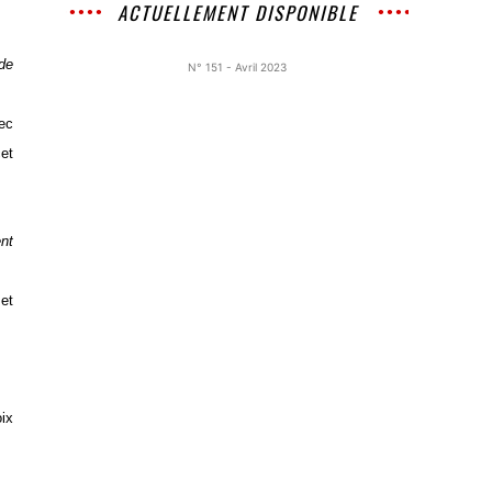
ACTUELLEMENT DISPONIBLE
de
N° 151 - Avril 2023
vec
cet
ent
 et
oix