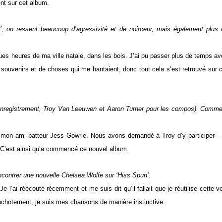
nt sur cet album.
, on ressent beaucoup d’agressivité et de noirceur, mais également plus 
es heures de ma ville natale, dans les bois. J’ai pu passer plus de temps a
souvenirs et de choses qui me hantaient, donc tout cela s’est retrouvé sur 
l’enregistrement, Troy Van Leeuwen et Aaron Turner pour les compos). Comm
c mon ami batteur Jess Gowrie. Nous avons demandé à Troy d’y participer –
e. C’est ainsi qu’a commencé ce nouvel album.
encontrer une nouvelle Chelsea Wolfe sur ‘Hiss Spun’.
e l’ai réécouté récemment et me suis dit qu’il fallait que je réutilise cette v
chuchotement, je suis mes chansons de manière instinctive.