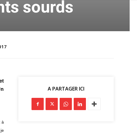
ts sourds
017
et
A PARTAGER ICI
Un
t à
 je