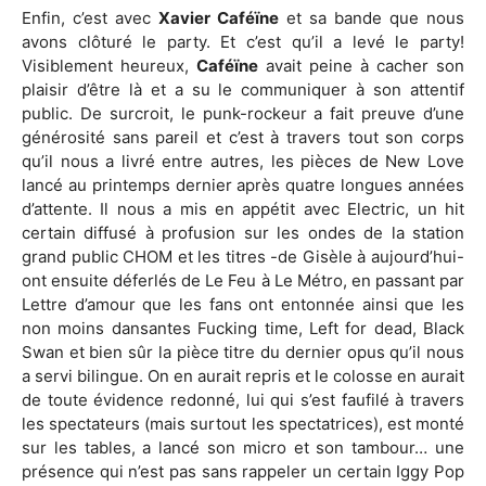
Enfin, c’est avec
Xavier Caféïne
et sa bande que nous
avons clôturé le party. Et c’est qu’il a levé le party!
Visiblement heureux,
Caféïne
avait peine à cacher son
plaisir d’être là et a su le communiquer à son attentif
public. De surcroit, le punk-rockeur a fait preuve d’une
générosité sans pareil et c’est à travers tout son corps
qu’il nous a livré entre autres, les pièces de New Love
lancé au printemps dernier après quatre longues années
d’attente. Il nous a mis en appétit avec Electric, un hit
certain diffusé à profusion sur les ondes de la station
grand public CHOM et les titres -de Gisèle à aujourd’hui-
ont ensuite déferlés de Le Feu à Le Métro, en passant par
Lettre d’amour que les fans ont entonnée ainsi que les
non moins dansantes Fucking time, Left for dead, Black
Swan et bien sûr la pièce titre du dernier opus qu’il nous
a servi bilingue. On en aurait repris et le colosse en aurait
de toute évidence redonné, lui qui s’est faufilé à travers
les spectateurs (mais surtout les spectatrices), est monté
sur les tables, a lancé son micro et son tambour… une
présence qui n’est pas sans rappeler un certain Iggy Pop