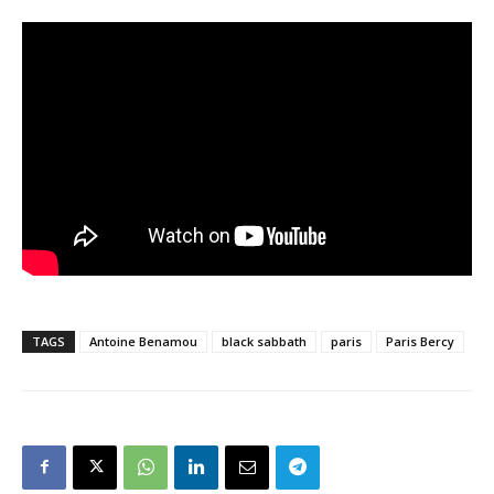
TAGS
Antoine Benamou
black sabbath
paris
Paris Bercy