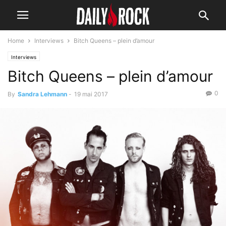
Home
Interviews
Bitch Queens – plein d’amour
Interviews
Bitch Queens – plein d’amour
0
By
Sandra Lehmann
-
19 mai 2017