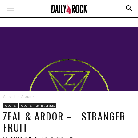
Accueil
Albums
Albums
Albums Internationaux
ZEAL & ARDOR – STRANGER
FRUIT
PAR
PASCAL VUILLE
8 JUIN 2018
0