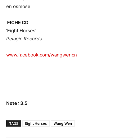
en osmose.
FICHE CD
‘Eight Horses’
Pelagic Records
www.facebook.com/wangwencn
Note : 3.5
TAGS
Eight Horses
Wang Wen