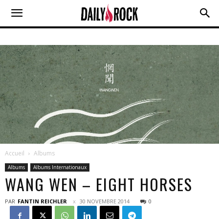
Accueil
Albums
Albums
Albums Internationaux
WANG WEN – EIGHT HORSES
PAR
FANTIN REICHLER
30 NOVEMBRE 2014
0