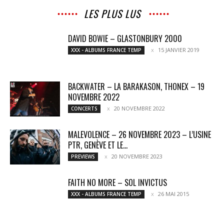
LES PLUS LUS
DAVID BOWIE – GLASTONBURY 2000
15 JANVIER 2019
XXX - ALBUMS FRANCE TEMP
BACKWATER – LA BARAKASON, THONEX – 19
NOVEMBRE 2022
20 NOVEMBRE 2022
CONCERTS
MALEVOLENCE – 26 NOVEMBRE 2023 – L’USINE
PTR, GENÈVE ET LE...
20 NOVEMBRE 2023
PREVIEWS
FAITH NO MORE – SOL INVICTUS
26 MAI 2015
XXX - ALBUMS FRANCE TEMP