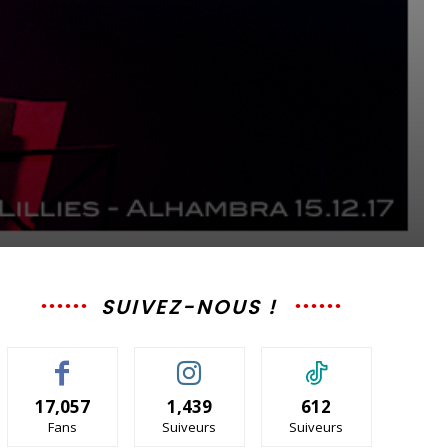
SUIVEZ-NOUS !
17,057
1,439
612
Fans
Suiveurs
Suiveurs