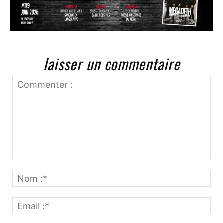
laisser un commentaire
Commenter
:
No
:*
Ema
:*