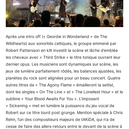
Après une intro off (« Geordie in Wonderland » de The
Wildhearts) aux sonorités celtiques, le groupe emmené par
Robert Pattersson en kilt investit la scène et lâche d’emblée
les chevaux avec « Third Strike » le titre tonique ouvrant leur
dernier opus. Les musiciens sont dynamiques sur scène, les
jeux de lumière parfaitement rôdés, les balances ajustées, les
planètes du rock sont alignées pour un beau concert. Quatre
autres titres de « The Agony Flame » émailleront la setlist,
dont les singles « On The Line » et « The Loneliest Hour » et le
sublime « Your Blood Awaits For You ». L’imposant
« Sickening » met en lumière la puissance du jeu vocal de
Robert sur ce titre lourd post grunge. Mention spéciale à Chris
Rehn, l’un des compositeurs majeurs de tAKiDA, qui n’a de
cesse de faire des allers-retours entre le devant de la scène à