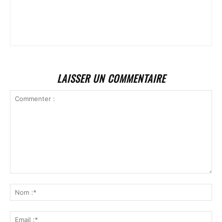
LAISSER UN COMMENTAIRE
Commenter
:
No
:*
Ema