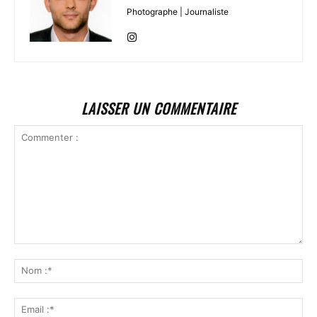
Photographe | Journaliste
LAISSER UN COMMENTAIRE
Commenter
:
No
:*
Ema