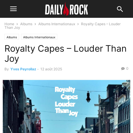
Home
Albums
Albums Internationaux
Royalty Capes – Louder
Than Joy
Albums
Albums Internationaux
Royalty Capes – Louder Than
Joy
0
By
Yves Peyrollaz
-
12 août 2025