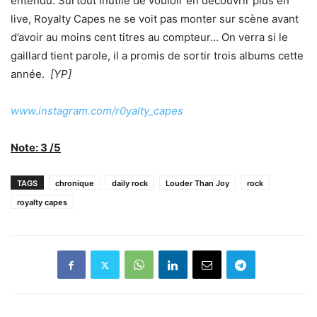
entendu. Surtout inutile de vouloir en découvrir plus en
live, Royalty Capes ne se voit pas monter sur scène avant
d’avoir au moins cent titres au compteur… On verra si le
gaillard tient parole, il a promis de sortir trois albums cette
année.
[YP]
www.instagram.com/r0yalty_capes
Note: 3 /5
TAGS
chronique
daily rock
Louder Than Joy
rock
royalty capes