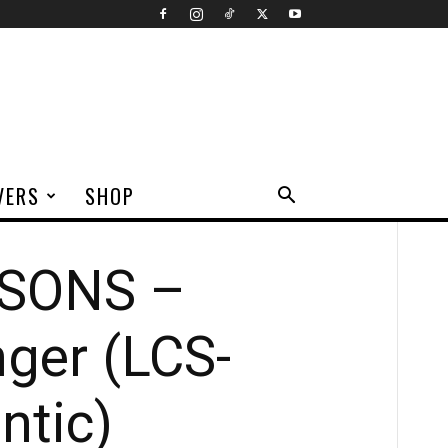
VERS
SHOP
 SONS –
nger (LCS-
ntic)