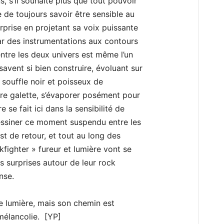
 s’il souhaite plus que tout pouvoir
e de toujours savoir être sensible au
urprise en projetant sa voix puissante
par des instrumentations aux contours
ntre les deux univers est même l’un
avent si bien construire, évoluant sur
e souffle noir et poisseux de
ière galette, s’évaporer posément pour
e se fait ici dans la sensibilité de
ssiner ce moment suspendu entre les
est de retour, et tout au long des
kfighter » fureur et lumière vont se
ns surprises autour de leur rock
nse.
e lumière, mais son chemin est
 mélancolie. [YP]