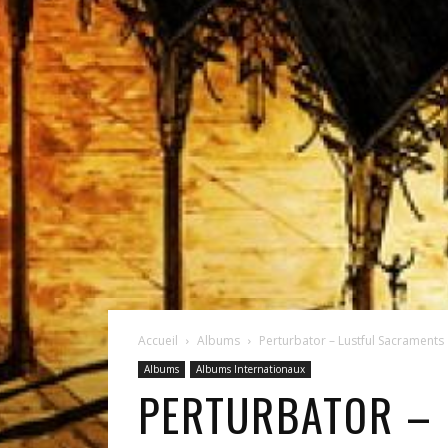
Accueil
Albums
Perturbator – Lustful Sacraments
Albums
Albums Internationaux
PERTURBATOR –