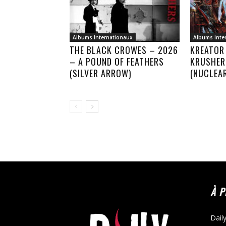
Albums Internationaux
Albums Inte
THE BLACK CROWES – 2026
KREATOR
– A POUND OF FEATHERS
KRUSHER
(SILVER ARROW)
(NUCLEA
À 
Dail