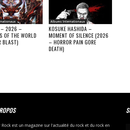
rnationaux
Albums Internationaux
 – 2026 –
KOSUKE HASHIDA –
S OF THE WORLD
MOMENT OF SILENCE (2026
R BLAST)
– HORROR PAIN GORE
DEATH)
PROPOS
S
y Rock est un magazine sur l'actualité du rock et du rock en