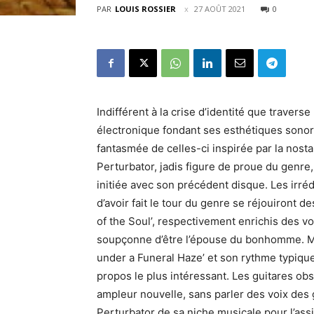
PAR
LOUIS ROSSIER
27 AOÛT 2021
0
Indifférent à la crise d’identité que traver
électronique fondant ses esthétiques sonore
fantasmée de celles-ci inspirée par la nost
Perturbator, jadis figure de proue du genre,
initiée avec son précédent disque. Les irréd
d’avoir fait le tour du genre se réjouiront
of the Soul’, respectivement enrichis des vo
soupçonne d’être l’épouse du bonhomme. Mais
under a Funeral Haze’ et son rythme typique
propos le plus intéressant. Les guitares ob
ampleur nouvelle, sans parler des voix des 
Perturbator de sa niche musicale pour l’as