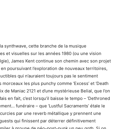
se la synthwave, cette branche de la musique
s et visuelles sur les années 1980 (ou une vision
algie), James Kent continue son chemin avec son projet
 en poursuivant l’exploration de nouveaux territoires,
uctibles qui n’auraient toujours pas le sentiment
 des morceaux les plus punchy comme ‘Excess’ et ‘Death
ix de Maniac 2121 et d’une mystérieuse Belial, que l’on
 en fait, c’est lorsqu’il baisse le tempo – ‘Dethroned
ment… funéraire – que ‘Lustful Sacraments’ étale le
scurcies par une reverb métallique y prennent une
guests qui finissent par déterrer définitivement
similer à groupe de néo-post-punk un peu goth. Si on