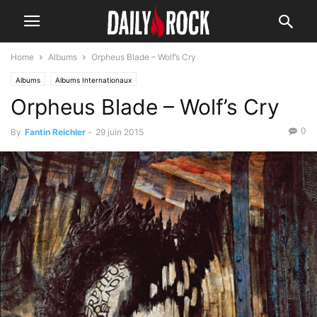
Home
Albums
Orpheus Blade – Wolf’s Cry
Albums
Albums Internationaux
Orpheus Blade – Wolf’s Cry
0
By
Fantin Reichler
-
29 juin 2015