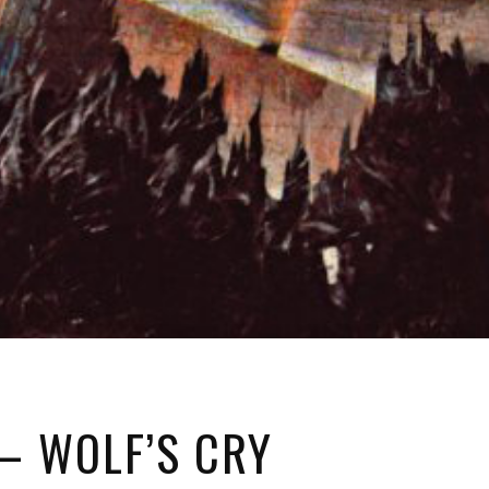
– WOLF’S CRY