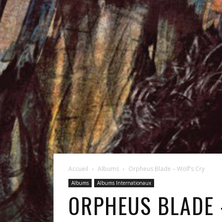
Accueil
Albums
Orpheus Blade – Wolf’s Cry
Albums
Albums Internationaux
ORPHEUS BLADE 