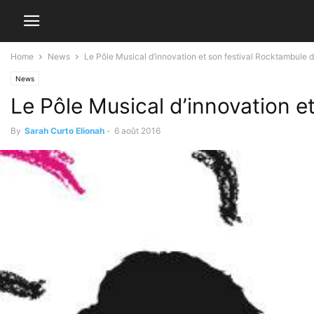
Home
News
Le Pôle Musical d’innovation et son festival Rocktambule d
News
Le Pôle Musical d’innovation e
By
Sarah Curto Elionah
-
6 août 2016