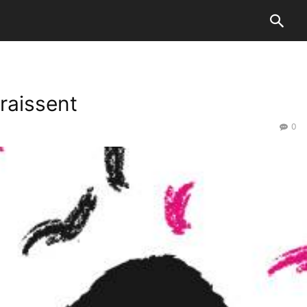
raissent
0