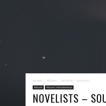
Accueil
Albums
Novelists – Souvenirs
Albums
Albums Internationaux
NOVELISTS – SO