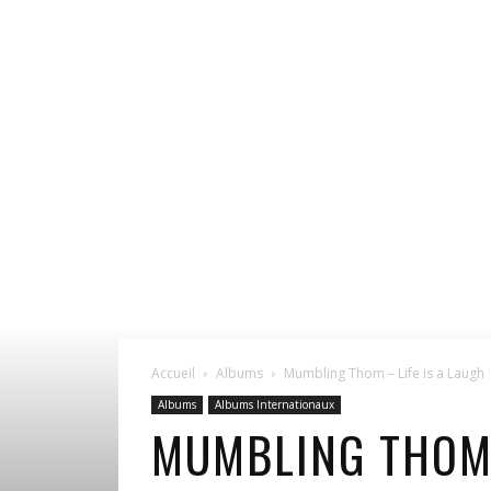
Accueil
Albums
Mumbling Thom – Life is a Laugh
Albums
Albums Internationaux
MUMBLING THOM 