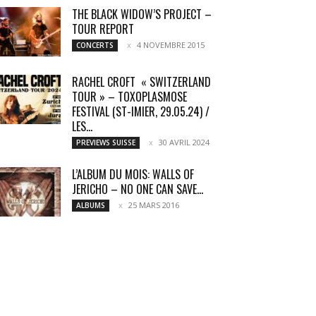
THE BLACK WIDOW’S PROJECT –
TOUR REPORT
4 NOVEMBRE 2015
CONCERTS
RACHEL CROFT « SWITZERLAND
TOUR » – TOXOPLASMOSE
FESTIVAL (ST-IMIER, 29.05.24) /
LES...
30 AVRIL 2024
PREVIEWS SUISSE
L’ALBUM DU MOIS: WALLS OF
JERICHO – NO ONE CAN SAVE...
25 MARS 2016
ALBUMS