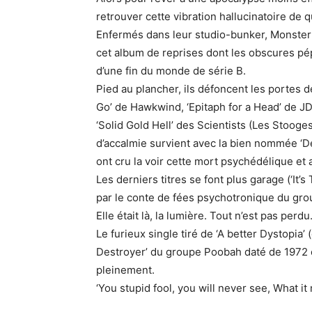
retrouver cette vibration hallucinatoire de 
Enfermés dans leur studio-bunker, Monster
cet album de reprises dont les obscures p
d’une fin du monde de série B.
Pied au plancher, ils défoncent les portes
Go’ de Hawkwind, ‘Epitaph for a Head’ de J
‘Solid Gold Hell’ des Scientists (Les Stooge
d’accalmie survient avec la bien nommée ‘De
ont cru la voir cette mort psychédélique et 
Les derniers titres se font plus garage (‘It’s
par le conte de fées psychotronique du gr
Elle était là, la lumière. Tout n’est pas perdu
Le furieux single tiré de ‘A better Dystopia’ 
Destroyer’ du groupe Poobah daté de 1972 
pleinement.
‘You stupid fool, you will never see, What it 