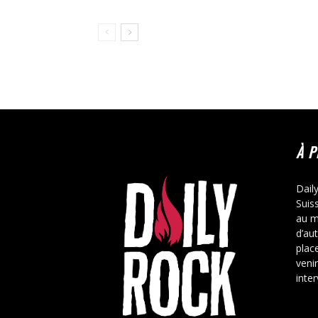
À 
Dail
Suis
au m
d’au
place
veni
inte