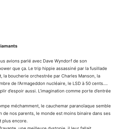
 diamants
, nous avions parlé avec Dave Wyndorf de son
power que ça. Le trip hippie assassiné par la fusillade
nt, la boucherie orchestrée par Charles Manson, la
’ombre de l’Armageddon nucléaire, le LSD à 50 cents….
plir d’espoir aussi. L’imagination comme porte d’entrée
estompe méchamment, le cauchemar paranoïaque semble
on de nos parents, le monde est moins binaire dans ses
t plus encore.
ayante, une meilleure dystopie, il leur fallait