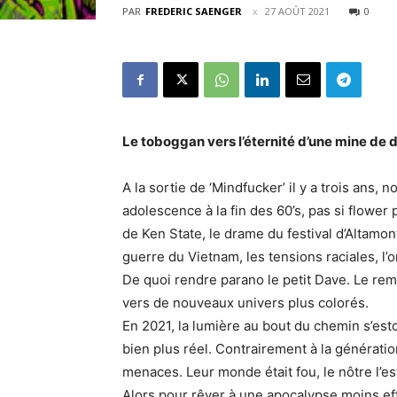
PAR
FREDERIC SAENGER
27 AOÛT 2021
0
Le toboggan vers l’éternité d’une mine de
A la sortie de ‘Mindfucker’ il y a trois ans
adolescence à la fin des 60’s, pas si flower 
de Ken State, le drame du festival d’Altamo
guerre du Vietnam, les tensions raciales, l
De quoi rendre parano le petit Dave. Le rem
vers de nouveaux univers plus colorés.
En 2021, la lumière au bout du chemin s’
bien plus réel. Contrairement à la générati
menaces. Leur monde était fou, le nôtre l’es
Alors pour rêver à une apocalypse moins effr