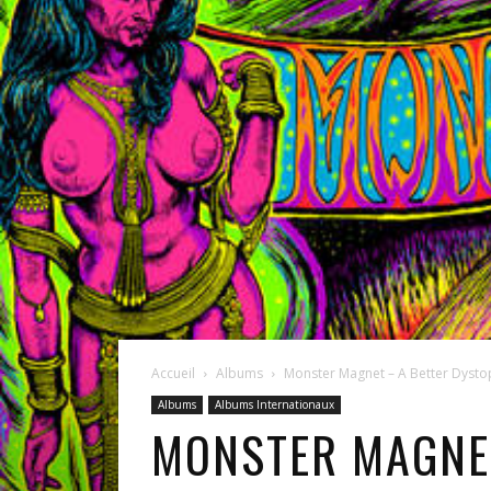
Accueil
Albums
Monster Magnet – A Better Dysto
Albums
Albums Internationaux
MONSTER MAGNET