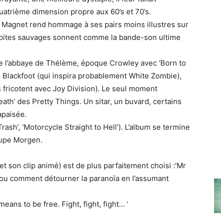
quatrième dimension propre aux 60’s et 70’s.
 Magnet rend hommage à ses pairs moins illustres sur
épites sauvages sonnent comme la bande-son ultime
 de l’abbaye de Thélème, époque Crowley avec ‘Born to
D Blackfoot (qui inspira probablement White Zombie),
s fricotent avec Joy Division). Le seul moment
ath’ des Pretty Things. Un sitar, un buvard, certains
apaisée.
 Trash’, ‘Motorcycle Straight to Hell’). L’album se termine
oupe Morgen.
.
(et son clip animé) est de plus parfaitement choisi :’Mr
ou comment détourner la paranoïa en l’assumant
means to be free. Fight, fight, fight… ‘