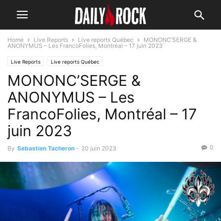
Home
Live Reports
Live reports Québec
MONONC’SERGE &
ANONYMUS – Les FrancoFolies, Montréal – 17 juin 2023
Live Reports
Live reports Québec
MONONC’SERGE &
ANONYMUS – Les
FrancoFolies, Montréal – 17
juin 2023
0
By
Sebastien Tacheron
-
20 juin 2023