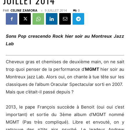
JUILLET 2014
PAR
CELINE ZAMORA
9 JUILLET 2014
0
Sons Pop crescendo Rock hier soir au Montreux Jazz
Lab
Cheveux gras et chemises de deuxième main, on ne sait
trop quoi penser de la performance d’
MGMT
hier soir au
Montreux jazz Lab. Alors oui, on chante à tue tête sur les
classiques de l’album Oracular Spectacular sorti en 2007.
Mais que c’était-il passé depuis ?
2013, le pape François succède à Benoit (oui oui c’est
important) et sortie du 3ème album d’MGMT nommé
MGMT (Pas très compliqué). Libre et envouté, on y
retrouve des p’tits airs psyché. Le leadeur Andrew