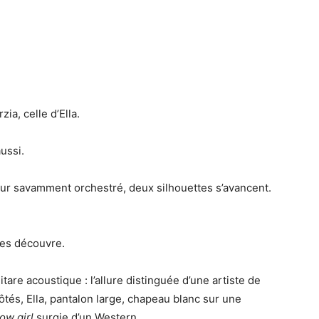
ia, celle d’Ella.
ussi.
cur savamment orchestré, deux silhouettes s’avancent.
les découvre.
tare acoustique : l’allure distinguée d’une artiste de
tés, Ella, pantalon large, chapeau blanc sur une
ow girl
surgie d’un Western.