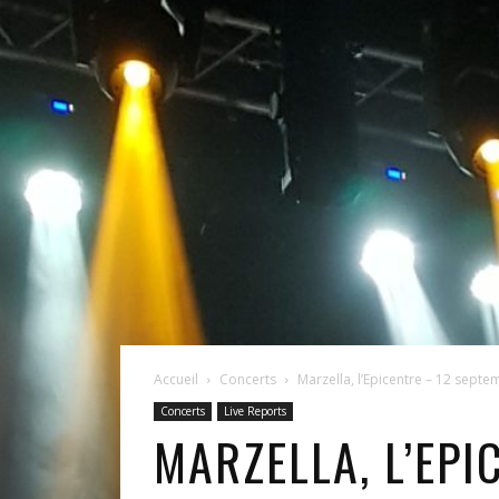
Accueil
Concerts
Marzella, l’Epicentre – 12 sept
Concerts
Live Reports
MARZELLA, L’EPI