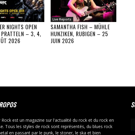
Live Reports
ER NIGHTS OPEN
SAMANTHA FISH – MÜHLE
, PRATTELN – 3, 4,
HUNZIKEN, RUBIGEN – 25
OÛT 2026
JUIN 2026
PROPOS
S
y Rock est un magazine sur l'actualité du rock et du rock en
se. Tous les styles de rock sont représentés, du blues rock
etal en passant par le punk, le stoner, le ska et bien