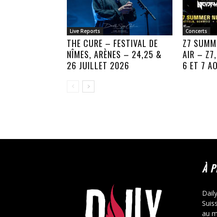
Live Reports
Concerts
THE CURE – FESTIVAL DE
Z7 SUMM
NÎMES, ARÈNES – 24,25 &
AIR – Z7
26 JUILLET 2026
6 ET 7 A
À 
Dail
Suis
au m