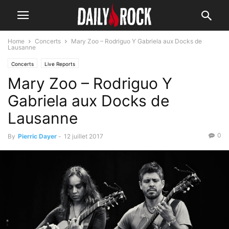
Home
Concerts
Mary Zoo – Rodriguo Y Gabriela aux Docks de
Lausanne
Concerts
Live Reports
Mary Zoo – Rodriguo Y
Gabriela aux Docks de
Lausanne
0
By
Pierric Dayer
-
12 juillet 2017