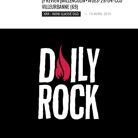
[PREVIEW]MILLENCOLIN+WOES-29/04-CCO
VILLEURBANNE (69)
15 AVRIL 2019
XXX - NON CLASSÉ OLD