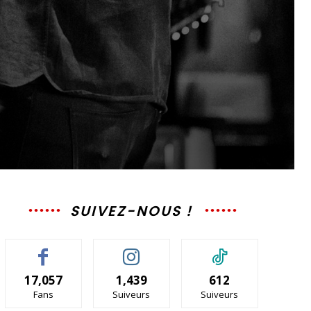
8
SUIVEZ-NOUS !
17,057
1,439
612
Fans
Suiveurs
Suiveurs