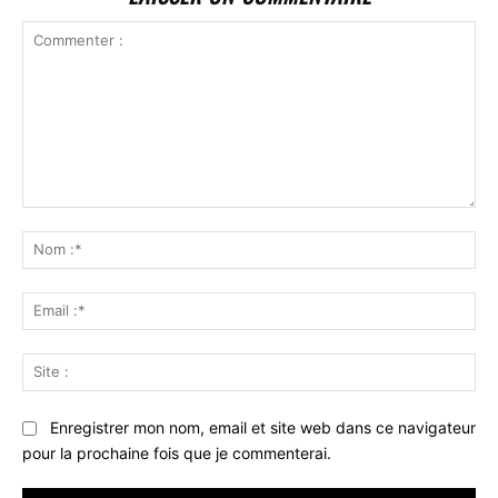
Commenter
:
No
:*
Ema
:*
Sit
:
Enregistrer mon nom, email et site web dans ce navigateur
pour la prochaine fois que je commenterai.