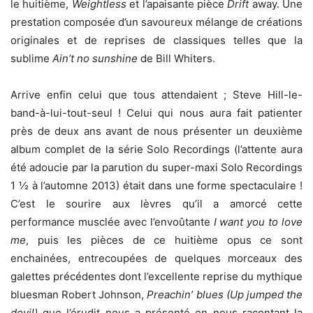
le huitième,
Weightless
et l’apaisante pièce
Drift
away. Une
prestation composée d’un savoureux mélange de créations
originales et de reprises de classiques telles que la
sublime
Ain’t no sunshine
de Bill Whiters.
Arrive enfin celui que tous attendaient ; Steve Hill-le-
band-à-lui-tout-seul ! Celui qui nous aura fait patienter
près de deux ans avant de nous présenter un deuxième
album complet de la série Solo Recordings (l’attente aura
été adoucie par la parution du super-maxi Solo Recordings
1 ½ à l’automne 2013) était dans une forme spectaculaire !
C’est le sourire aux lèvres qu’il a amorcé cette
performance musclée avec l’envoûtante
I want you to love
me
, puis les pièces de ce huitième opus ce sont
enchainées, entrecoupées de quelques morceaux des
galettes précédentes dont l’excellente reprise du mythique
bluesman Robert Johnson,
Preachin’ blues (Up jumped the
devil)
que l’érudit nous a présenté en nous racontant la