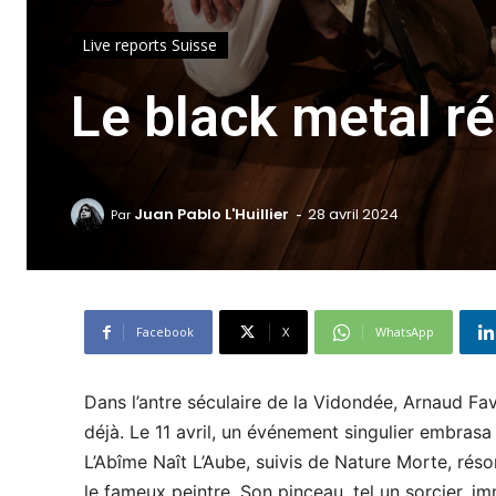
Live reports Suisse
Le black metal r
-
Juan Pablo L'Huillier
28 avril 2024
Par
Facebook
X
WhatsApp
Dans l’antre séculaire de la Vidondée, Arnaud Fav
déjà. Le 11 avril, un événement singulier embras
L’Abîme Naît L’Aube, suivis de Nature Morte, rés
le fameux peintre. Son pinceau, tel un sorcier, i