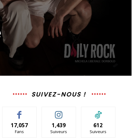
e
SUIVEZ-NOUS !
17,057
1,439
612
Fans
Suiveurs
Suiveurs