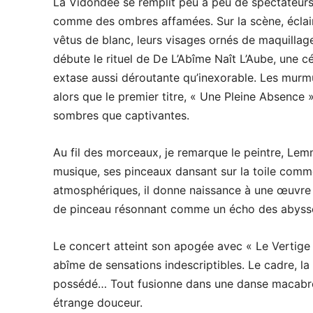
La Vidondée se remplit peu à peu de spectateurs,
comme des ombres affamées. Sur la scène, éclair
vêtus de blanc, leurs visages ornés de maquillage
débute le rituel de De L’Abîme Naît L’Aube, une 
extase aussi déroutante qu’inexorable. Les murmu
alors que le premier titre, « Une Pleine Absence »
sombres que captivantes.
Au fil des morceaux, je remarque le peintre, Lem
musique, ses pinceaux dansant sur la toile comme
atmosphériques, il donne naissance à une œuvre d
de pinceau résonnant comme un écho des abyss
Le concert atteint son apogée avec « Le Vertig
abîme de sensations indescriptibles. Le cadre, la 
possédé… Tout fusionne dans une danse macabre
étrange douceur.