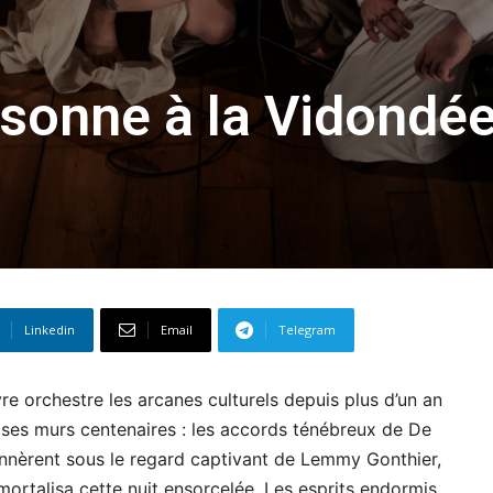
ésonne à la Vidondé
Linkedin
Email
Telegram
re orchestre les arcanes culturels depuis plus d’un an
a ses murs centenaires : les accords ténébreux de De
onnèrent sous le regard captivant de Lemmy Gonthier,
mmortalisa cette nuit ensorcelée. Les esprits endormis