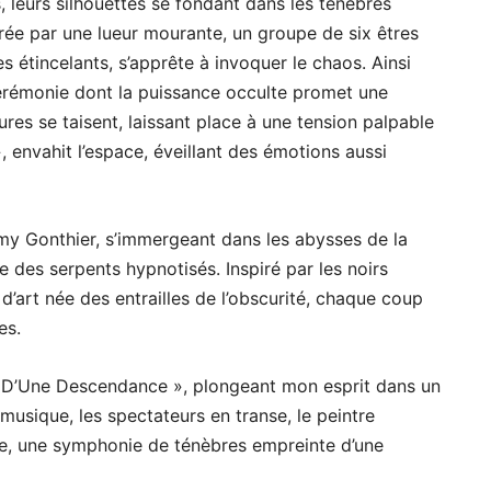
 leurs silhouettes se fondant dans les ténèbres
ée par une lueur mourante, un groupe de six êtres
s étincelants, s’apprête à invoquer le chaos. Ainsi
cérémonie dont la puissance occulte promet une
res se taisent, laissant place à une tension palpable
, envahit l’espace, éveillant des émotions aussi
my Gonthier, s’immergeant dans les abysses de la
 des serpents hypnotisés. Inspiré par les noirs
’art née des entrailles de l’obscurité, chaque coup
es.
e D’Une Descendance », plongeant mon esprit dans un
musique, les spectateurs en transe, le peintre
, une symphonie de ténèbres empreinte d’une