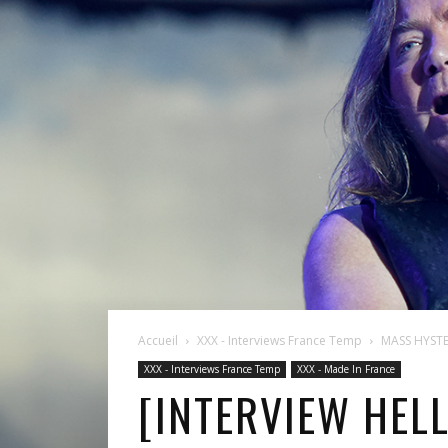
Accueil
XXX - Interviews France Temp
MASS HYSTER
XXX - Interviews France Temp
XXX - Made In France
[INTERVIEW HELL