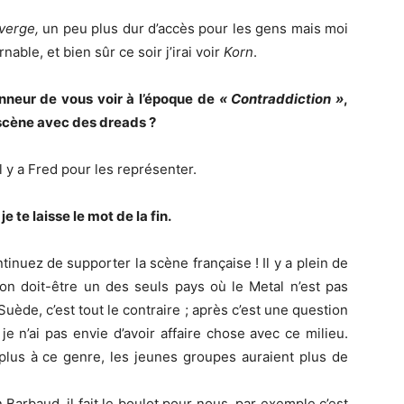
verge,
un peu plus dur d’accès pour les gens mais moi
nable, et bien sûr ce soir j’irai voir
Korn
.
honneur de vous voir à l’époque de
« Contraddiction »
,
 scène avec des dreads ?
l y a Fred pour les représenter.
 te laisse le mot de la fin.
tinuez de supporter la scène française ! Il y a plein de
 on doit-être un des seuls pays où le Metal n’est pas
uède, c’est tout le contraire ; après c’est une question
e n’ai pas envie d’avoir affaire chose avec ce milieu.
 plus à ce genre, les jeunes groupes auraient plus de
Barbaud, il fait le boulot pour nous, par exemple c’est