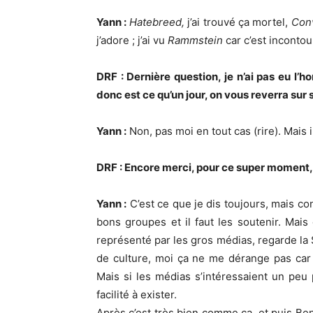
Yann :
Hatebreed,
j’ai trouvé ça mortel,
Con
j’adore ; j’ai vu
Rammstein
car c’est incontour
DRF : Dernière question, je n’ai pas eu l’
donc est ce qu’un jour, on vous reverra sur
Yann :
Non, pas moi en tout cas (rire). Mais i
DRF : Encore merci, pour ce super moment, je
Yann :
C’est ce que je dis toujours, mais con
bons groupes et il faut les soutenir. Mais
représenté par les gros médias, regarde la S
de culture, moi ça ne me dérange pas car j
Mais si les médias s’intéressaient un peu
facilité à exister.
Après c’est très bien comme ça, et puis Ben 