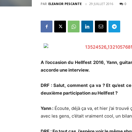
PAR
ELEANOR PESCANTE
29 JUILLET 2016
0
A l’occasion du Hellfest 2016, Yann, guita
accorde une interview.
DRF : Salut, comment ça va ? Et qu’est c
deuxième participation au Hellfest ?
Yann :
Écoute, déjà ça va, et hier j’ai trouv
avec les gens, c’était vraiment cool, un bilan
DRF : En tout cas, j’espère voir le même s