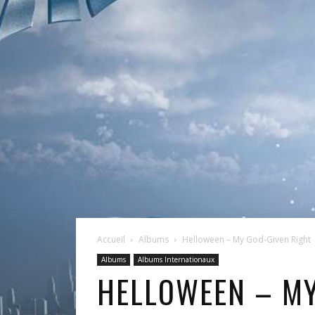
Accueil
Albums
Helloween – My God-Given Right
Albums
Albums Internationaux
HELLOWEEN – MY