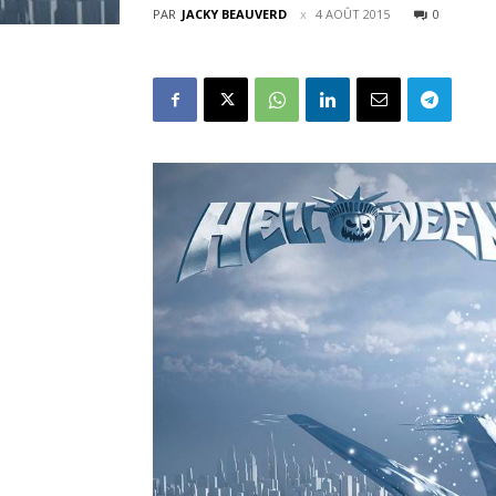
PAR
JACKY BEAUVERD
4 AOÛT 2015
0