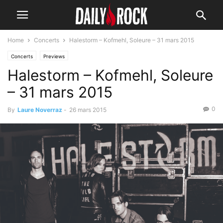
Home
Concerts
Halestorm – Kofmehl, Soleure – 31 mars 2015
Concerts
Previews
Halestorm – Kofmehl, Soleure
– 31 mars 2015
0
By
Laure Noverraz
-
26 mars 2015